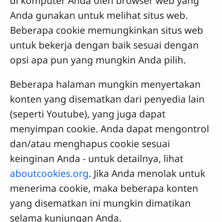
di komputer Anda oleh browser web yang
Anda gunakan untuk melihat situs web.
Beberapa cookie memungkinkan situs web
untuk bekerja dengan baik sesuai dengan
opsi apa pun yang mungkin Anda pilih.
Beberapa halaman mungkin menyertakan
konten yang disematkan dari penyedia lain
(seperti Youtube), yang juga dapat
menyimpan cookie. Anda dapat mengontrol
dan/atau menghapus cookie sesuai
keinginan Anda - untuk detailnya, lihat
aboutcookies.org
. Jika Anda menolak untuk
menerima cookie, maka beberapa konten
yang disematkan ini mungkin dimatikan
selama kunjungan Anda.